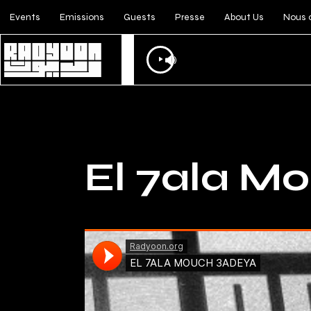
Events
Emissions
Guests
Presse
About Us
Nous 
Lecteur
audio
El 7ala M