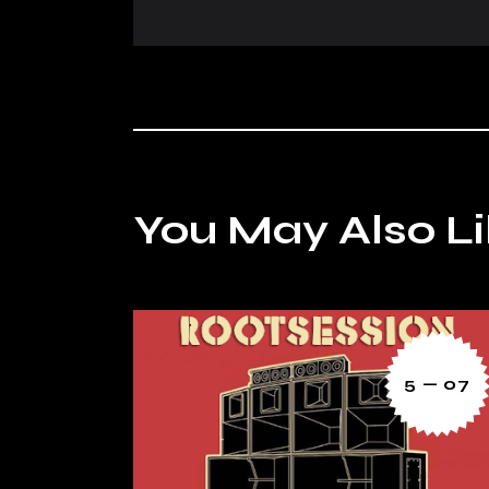
You May Also L
5 — 07