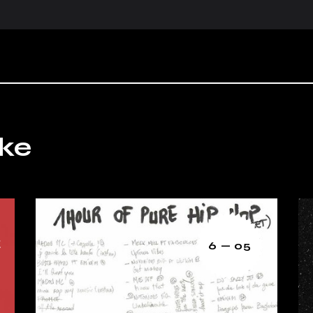
ike
6 — 05