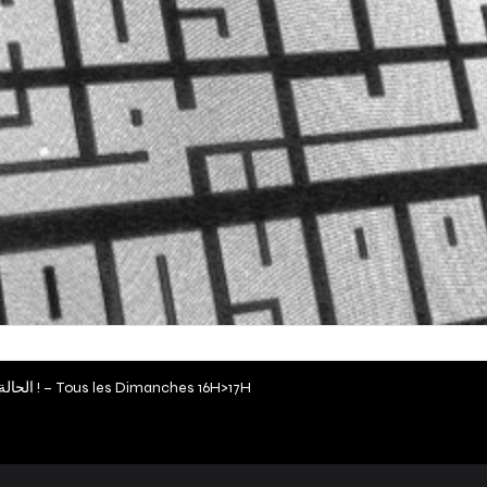
El 7ala Mouch 3adeya … 7awwel ! – الحالة موش عادية… حول ! – Tous les Dimanches 16H>17H