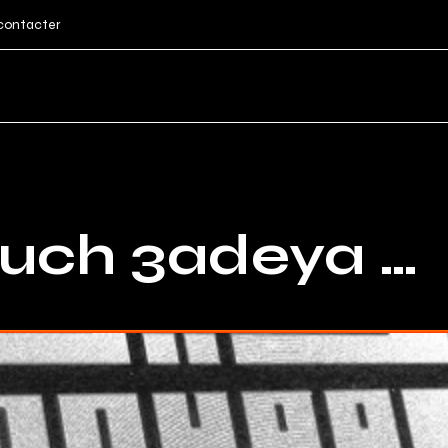
contacter
ouch 3adeya …