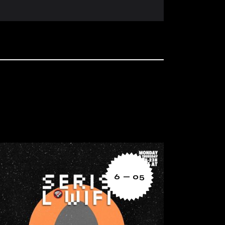
6 — 05